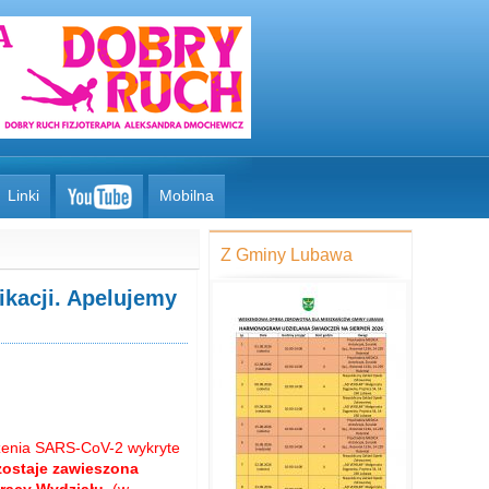
Linki
Mobilna
Z Gminy Lubawa
kacji. Apelujemy
żenia SARS-CoV-2 wykryte
 zostaje zawieszona