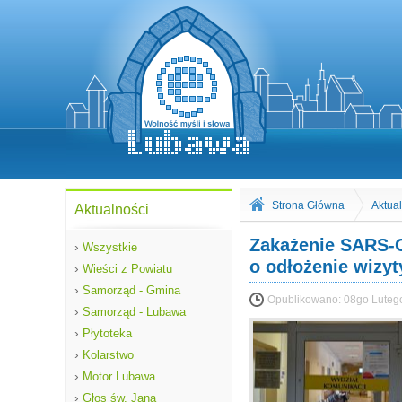
Strona Główna
Aktua
Aktualności
Zakażenie SARS-C
›
Wszystkie
o odłożenie wizyt
›
Wieści z Powiatu
›
Samorząd - Gmina
Opublikowano:
08go Luteg
›
Samorząd - Lubawa
›
Płytoteka
›
Kolarstwo
›
Motor Lubawa
›
Głos św. Jana