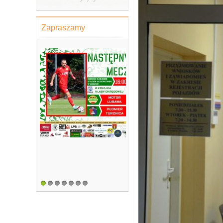
Zapraszamy
1
2
3
4
5
6
7