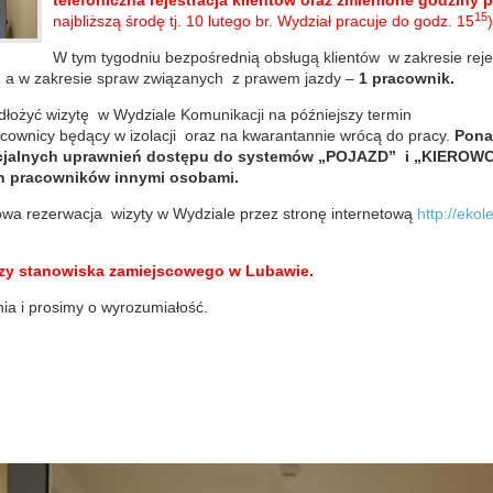
telefoniczna rejestracja klientów oraz zmienione godziny 
15
najbliższą środę tj. 10 lutego br. Wydział pracuje do godz. 15
)
W tym tygodniu bezpośrednią obsługą klientów w zakresie reje
, a w zakresie spraw związanych z prawem jazdy –
1 pracownik.
dłożyć wizytę w Wydziale Komunikacji na późniejszy termin
pracownicy będący w izolacji oraz na kwarantannie wrócą do pracy.
Ponad
cjalnych uprawnień dostępu do systemów „POJAZD” i „KIEROWC
h pracowników innymi osobami.
owa rezerwacja wizyty w Wydziale przez stronę internetową
http://ekol
czy stanowiska zamiejscowego w Lubawie.
ia i prosimy o wyrozumiałość.