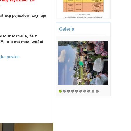
pracy Wydziału
(w
.
stracji pojazdów zajmuje
1
Galeria
2
3
4
5
6
to informuję, że z
A” nie ma możliwości
ejka.powiat-
1
2
3
4
5
6
7
8
9
10