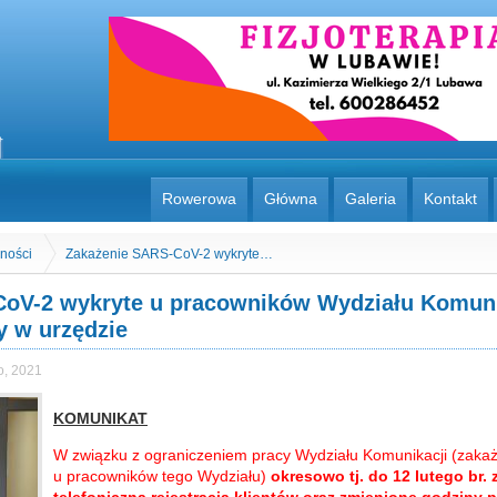
Rowerowa
Główna
Galeria
Kontakt
lności
Zakażenie SARS-CoV-2 wykryte…
oV-2 wykryte u pracowników Wydziału Komuni
y w urzędzie
o, 2021
KOMUNIKAT
W związku z ograniczeniem pracy Wydziału Komunikacji (zaka
u pracowników tego Wydziału)
okresowo tj. do 12 lutego br.