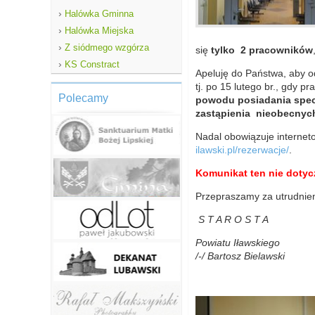
›
Halówka Gminna
›
Halówka Miejska
›
Z siódmego wzgórza
się
tylko 2 pracowników
›
KS Constract
Apeluję do Państwa, aby o
tj. po 15 lutego br., gdy 
Polecamy
powodu posiadania spe
zastąpienia nieobecnyc
Nadal obowiązuje internet
ilawski.pl/rezerwacje/
.
Komunikat ten nie doty
Przepraszamy za utrudnien
S T A R O S T A
Powiatu Iławskiego
/-/ Bartosz Bielawski