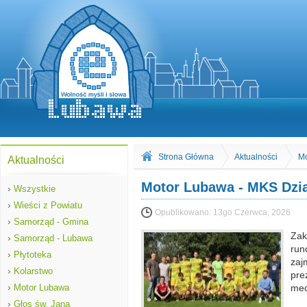
Strona Główna
Aktualności
Mo
Aktualności
Motor Lubawa - MKS Dzia
›
Wszystkie
›
Wieści z Powiatu
Opublikowano:
13go Czerwca, 2026
›
Samorząd - Gmina
Zak
›
Samorząd - Lubawa
run
›
Płytoteka
zaj
›
Kolarstwo
pre
›
Motor Lubawa
mec
›
Głos św. Jana