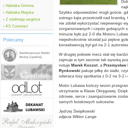
Dob
›
Halówka Gminna
naj
›
Szybko odpowiedzieć mogli goście, gdy
Halówka Miejska
ostrego kąta przestrzelił nad bramką
›
Z siódmego wzgórza
nie zdołał wykorzystać niepewnego wy
›
KS Constract
zorganizowanych i często gubiących si
minucie było już 2-0 dla Motoru Lubaw
niejednokrotnie strzelał już piękne g
Polecamy
konsekwencją był gol na 2-1 autorst
W drugiej połowie mecz stał się bardz
zajmuje w tym sezonie tak wysoką poz
notuje
Marek Koczot
, a
Przemysław 
Rynkowski
pakuje piłkę do siatki, 
odwraca losy spotkania z 0-2 na 3-2 i
Motor Lubawa kończy sezon przegran
utrzymanie w Klasie Okręgowej. Dzięku
zdrowie, serce i zaangażowanie zos
samych boiskowych sukcesów.
Jędrzej Świątkowski
zdjęcia
Wiktor Lange