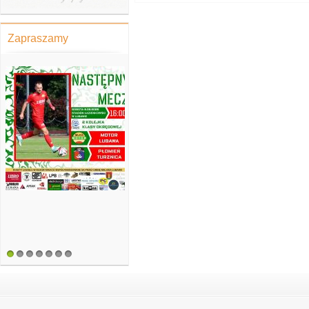
Zapraszamy
1
2
3
4
5
6
7